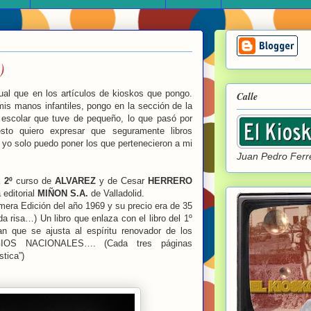
)
gual que en los artículos de kioskos que pongo.
Calle
mis manos infantiles, pongo en la sección de la
l escolar que tuve de pequeño, lo que pasó por
sto quiero expresar que seguramente libros
yo solo puedo poner los que pertenecieron a mi
Juan Pedro Ferre
 2º
curso de
ALVAREZ
y de Cesar
HERRERO
 editorial
MIÑON S.A.
de Valladolid.
mera Edición del año 1969 y su precio era de 35
a risa…) Un libro que enlaza con el libro del 1º
n que se ajusta al espíritu renovador de los
S NACIONALES…. (Cada tres páginas
stica”)