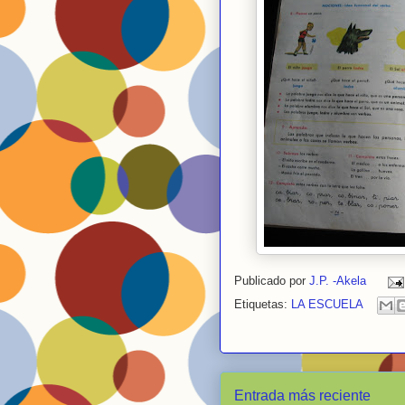
Publicado por
J.P. -Akela
Etiquetas:
LA ESCUELA
Entrada más reciente