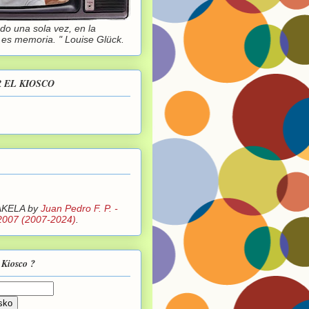
o una sola vez, en la
o es memoria. " Louise Glück.
 EL KIOSCO
AKELA
by
Juan Pedro F. P. -
2007 (2007-2024)
.
 Kiosco ?