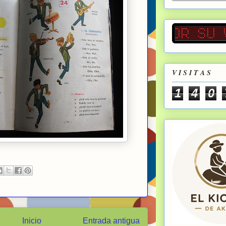
V I S I T A S
1
4
0
Inicio
Entrada antigua