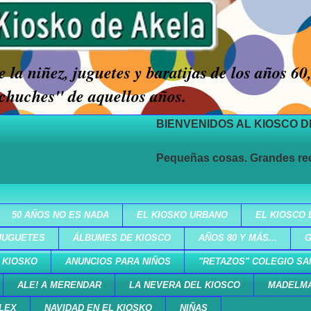
 la niñez, juguetes y baratijas de los años 60
chuches" de aquellos años.
BIENVENIDOS AL KIOSCO DE LOS AÑOS 60 Y 
Pequeñas cosas. Grandes recuerdos
50 AÑOS NO ES NADA
EL KIOSKO URBANO
EL KIOSCO 
JUGUETES
ÁLBUMES DE KIOSCO
AÑOS 80 Y MÁS...
G
 KIOSKO
ANUNCIOS PARA NIÑOS
"RETAZOS" COLEGIO SA
ALE! A MERENDAR
LA NEVERA DEL KIOSCO
MADELM
LEX
NAVIDAD EN EL KIOSKO
NIÑAS