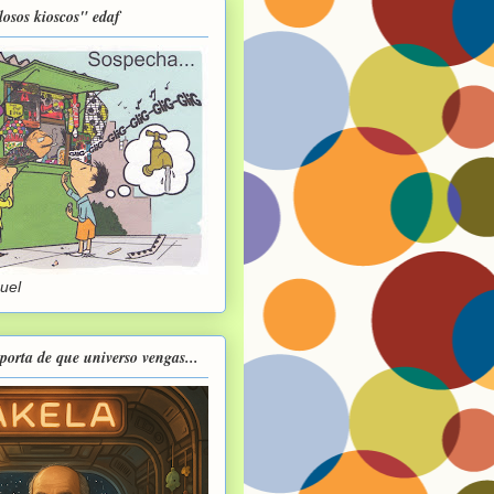
losos kioscos" edaf
guel
porta de que universo vengas...