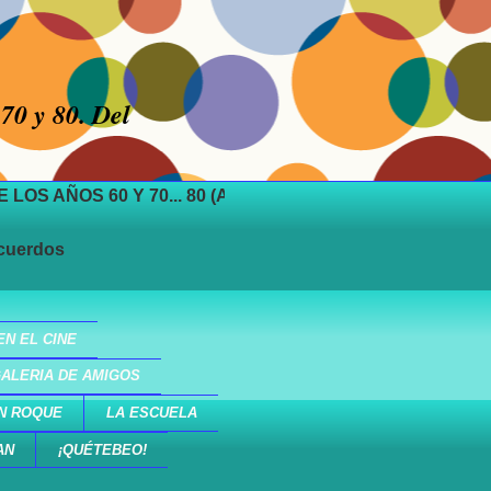
,70 y 80. Del
70... 80 (Abierto todos los días las 24h.)
EN EL CINE
ALERIA DE AMIGOS
N ROQUE
LA ESCUELA
AN
¡QUÉTEBEO!