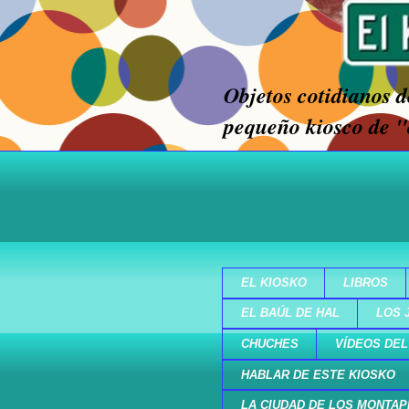
Objetos cotidianos de
pequeño kiosco de "
EL KIOSKO
LIBROS
EL BAÚL DE HAL
LOS 
CHUCHES
VÍDEOS DEL
HABLAR DE ESTE KIOSKO
LA CIUDAD DE LOS MONTAP