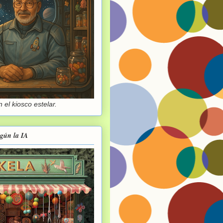
 el kiosco estelar.
egún la IA